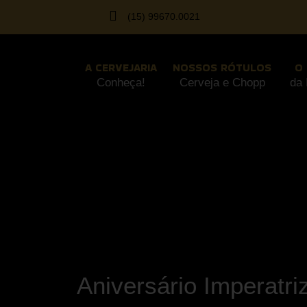
(15) 99670.0021
A CERVEJARIA
NOSSOS RÓTULOS
O
Conheça!
Cerveja e Chopp
da 
Aniversário Imperatri